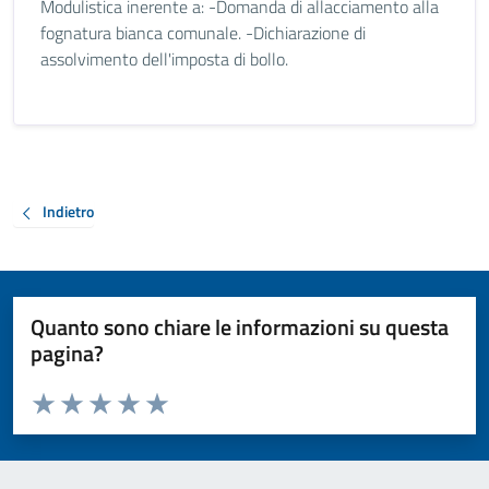
Modulistica inerente a: -Domanda di allacciamento alla
fognatura bianca comunale. -Dichiarazione di
assolvimento dell'imposta di bollo.
Indietro
Quanto sono chiare le informazioni su questa
pagina?
Valuta da 1 a 5 stelle la pagina
Valuta 1 stelle su 5
Valuta 2 stelle su 5
Valuta 3 stelle su 5
Valuta 4 stelle su 5
Valuta 5 stelle su 5