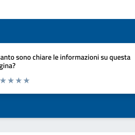
anto sono chiare le informazioni su questa
gina?
a da 1 a 5 stelle la pagina
ta 1 stelle su 5
Valuta 2 stelle su 5
Valuta 3 stelle su 5
Valuta 4 stelle su 5
Valuta 5 stelle su 5