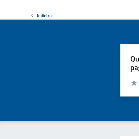
Indietro
Qu
pa
Valut
Valu