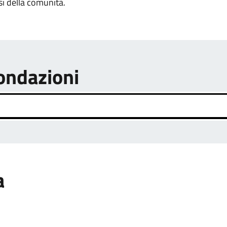
si della comunità.
fondazioni
a