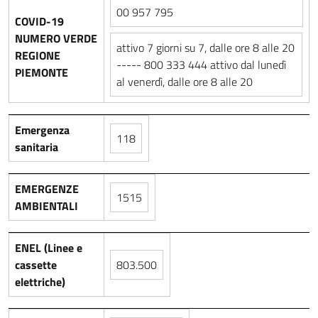
00 957 795
COVID-19
NUMERO VERDE
attivo 7 giorni su 7, dalle ore 8 alle 20
REGIONE
----- 800 333 444 attivo dal lunedì
PIEMONTE
al venerdì, dalle ore 8 alle 20
Emergenza
118
sanitaria
EMERGENZE
1515
AMBIENTALI
ENEL (Linee e
cassette
803.500
elettriche)