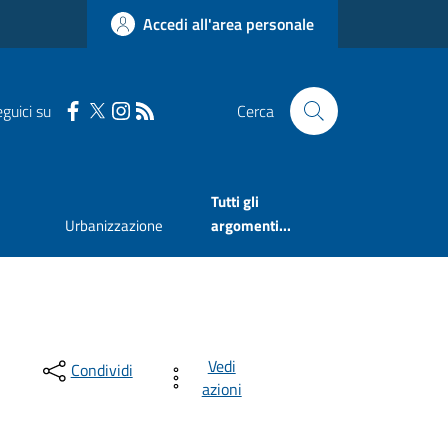
Accedi all'area personale
guici su
Cerca
Tutti gli
Urbanizzazione
argomenti...
Vedi
Condividi
azioni