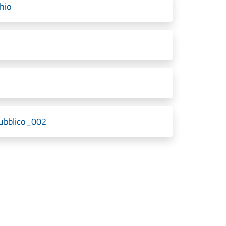
hio
pubblico_002