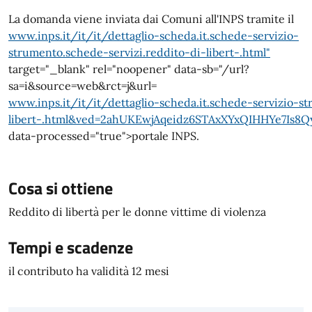
La domanda viene inviata dai Comuni all'INPS tramite il
www.inps.it/it/it/dettaglio-scheda.it.schede-servizio-
strumento.schede-servizi.reddito-di-libert-.html"
target="_blank" rel="noopener" data-sb="/url?
sa=i&source=web&rct=j&url=
www.inps.it/it/it/dettaglio-scheda.it.schede-servizio-s
libert-.html&ved=2ahUKEwjAqeidz6STAxXYxQIHHYe7Is
data-processed="true">portale INPS
.
Cosa si ottiene
Reddito di libertà per le donne vittime di violenza
Tempi e scadenze
il contributo ha validità 12 mesi