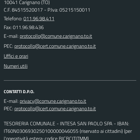
10041 Carignano (TO)
C.F. 84515520017 - P.Iva: 05215150011
Telefono:
011.96.98.411
Fax: 011.96.98.436
E-mail:
PEC:
Uffici e orari
Numeri utili
CONTATTI D.P.O.
E-mail:
PEC:
TESORERIA COMUNALE - INTESA SAN PAOLO SPA - IBAN:
IT60N0306930250100000046055 (riservato ai cittadini) (per
l'operatività estera: codice BICBCITITMM)