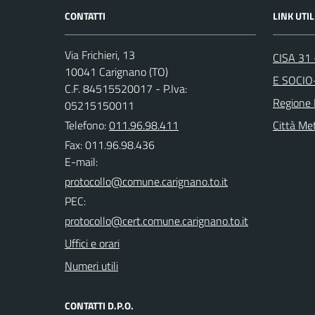
CONTATTI
LINK UTIL
Via Frichieri, 13
CISA 31
10041 Carignano (TO)
E SOCIO
C.F. 84515520017 - P.Iva:
Regione
05215150011
Telefono:
011.96.98.411
Città Met
Fax: 011.96.98.436
E-mail:
PEC:
Uffici e orari
Numeri utili
CONTATTI D.P.O.