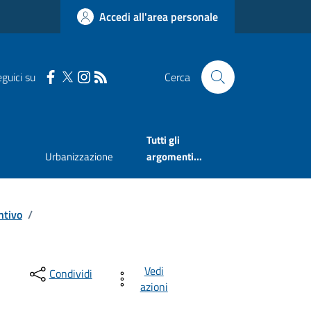
Accedi all'area personale
guici su
Cerca
Tutti gli
Urbanizzazione
argomenti...
ntivo
/
Vedi
Condividi
azioni