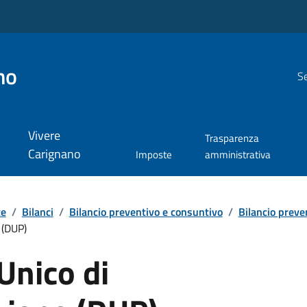
no
Se
Vivere
Trasparenza
Carignano
Imposte
amministrativa
te
/
Bilanci
/
Bilancio preventivo e consuntivo
/
Bilancio preve
 (DUP)
nico di