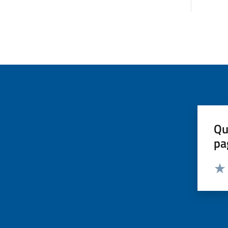
Qu
pa
Valut
Valu