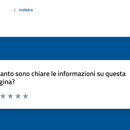
Indietro
anto sono chiare le informazioni su questa
gina?
a da 1 a 5 stelle la pagina
ta 1 stelle su 5
Valuta 2 stelle su 5
Valuta 3 stelle su 5
Valuta 4 stelle su 5
Valuta 5 stelle su 5