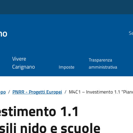
no
Se
Vivere
Trasparenza
Carignano
Imposte
amministrativa
ppo
/
PNRR - Progetti Europei
/
M4C1 – Investimento 1.1 "Piano p
stimento 1.1
sili nido e scuole