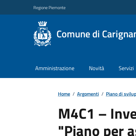
Regione Piemonte
Comune di Carigna
Amministrazione
Novità
Servizi
Home
/
Argomenti
/
Piano di svilu
M4C1 – Inve
"Piano per a