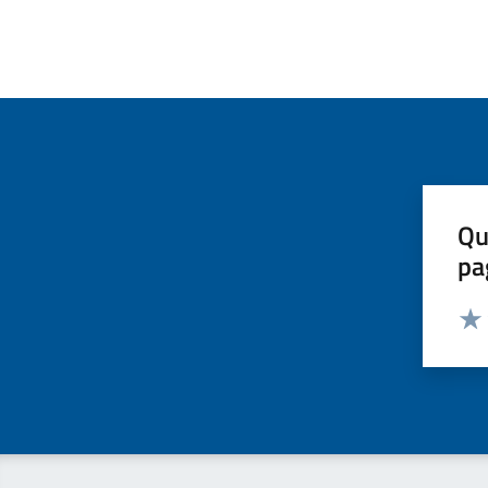
Qu
pa
Valut
Valu