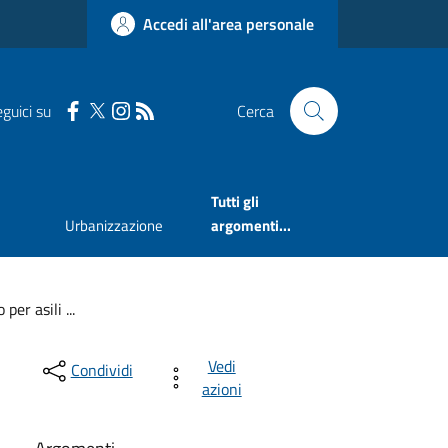
Accedi all'area personale
guici su
Cerca
Tutti gli
Urbanizzazione
argomenti...
er asili ...
Vedi
Condividi
azioni