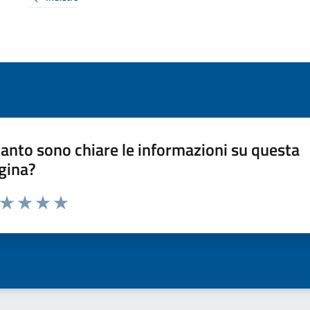
anto sono chiare le informazioni su questa
gina?
a da 1 a 5 stelle la pagina
ta 1 stelle su 5
Valuta 2 stelle su 5
Valuta 3 stelle su 5
Valuta 4 stelle su 5
Valuta 5 stelle su 5