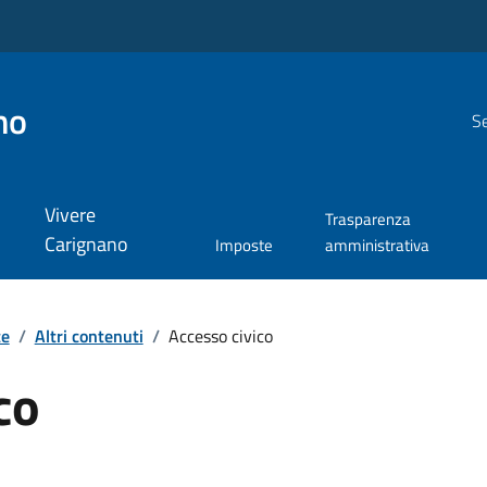
no
Se
Vivere
Trasparenza
Carignano
Imposte
amministrativa
te
/
Altri contenuti
/
Accesso civico
co