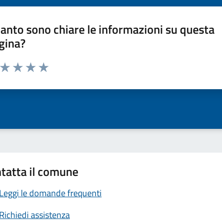
anto sono chiare le informazioni su questa
gina?
a da 1 a 5 stelle la pagina
ta 1 stelle su 5
Valuta 2 stelle su 5
Valuta 3 stelle su 5
Valuta 4 stelle su 5
Valuta 5 stelle su 5
tatta il comune
Leggi le domande frequenti
Richiedi assistenza