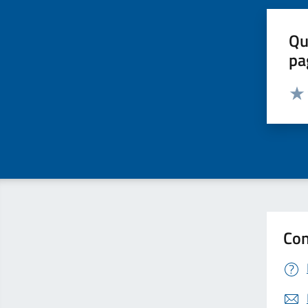
Qu
pa
Valut
Valu
Con