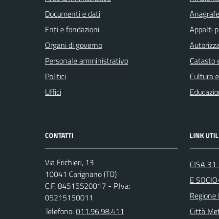
Documenti e dati
Anagrafe 
Enti e fondazioni
Appalti p
Organi di governo
Autorizza
Personale amministrativo
Catasto e
Politici
Cultura 
Uffici
Educazio
CONTATTI
LINK UTIL
Via Frichieri, 13
CISA 31
10041 Carignano (TO)
E SOCIO
C.F. 84515520017 - P.Iva:
Regione
05215150011
Telefono:
011.96.98.411
Città Met