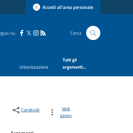
Accedi all'area personale
guici su
Cerca
Tutti gli
Urbanizzazione
argomenti...
Vedi
Condividi
azioni