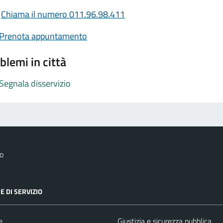
Chiama il numero 011.96.98.411
Prenota appuntamento
blemi in città
Segnala disservizio
o
E DI SERVIZIO
e
Giustizia e sicurezza pubblica