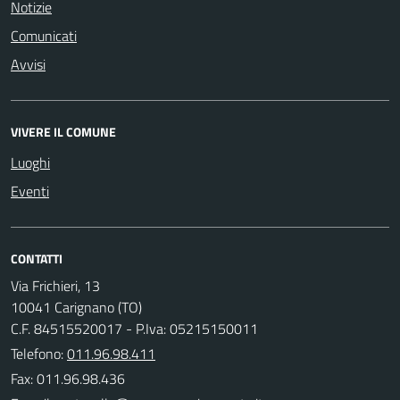
Notizie
Comunicati
Avvisi
VIVERE IL COMUNE
Luoghi
Eventi
CONTATTI
Via Frichieri, 13
10041 Carignano (TO)
C.F. 84515520017 - P.Iva: 05215150011
Telefono:
011.96.98.411
Fax: 011.96.98.436