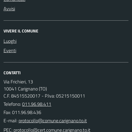
Avvisi
VIVERE IL COMUNE
Luoghi
Eventi
CONTATTI
Via Frichieri, 13
10041 Carignano (TO)
C.F. 84515520017 - P.Iva: 05215150011
Telefono:
011.96.98.411
Fax: 011.96.98.436
E-mail:
PEC: