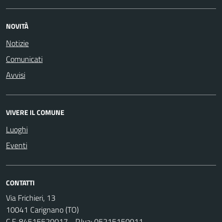
NOVITÀ
Notizie
Comunicati
Avvisi
VIVERE IL COMUNE
Luoghi
Eventi
CONTATTI
Via Frichieri, 13
10041 Carignano (TO)
C.F. 84515520017 - P.Iva: 05215150011