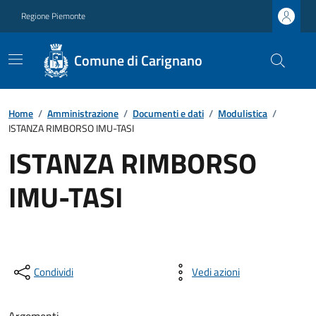
Regione Piemonte
Comune di Carignano
Home
/
Amministrazione
/
Documenti e dati
/
Modulistica
/
ISTANZA RIMBORSO IMU-TASI
ISTANZA RIMBORSO
IMU-TASI
Condividi
Vedi azioni