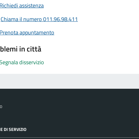
Richiedi assistenza
Chiama il numero 011.96.98.411
Prenota appuntamento
blemi in città
Segnala disservizio
o
E DI SERVIZIO