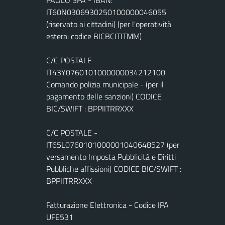
PAOLO SPA - IBAN:
IT60N0306930250100000046055
(riservato ai cittadini) (per l'operatività
estera: codice BICBCITITMM)
C/C POSTALE -
IT43Y0760101000000034212100
Comando polizia municipale - (per il
pagamento delle sanzioni) CODICE
BIC/SWIFT : BPPIITRRXXX
C/C POSTALE -
IT65L0760101000001040648527 (per
versamento Imposta Pubblicità e Diritti
Pubbliche affissioni) CODICE BIC/SWIFT :
BPPIITRRXXX
Fatturazione Elettronica - Codice IPA
UFE531