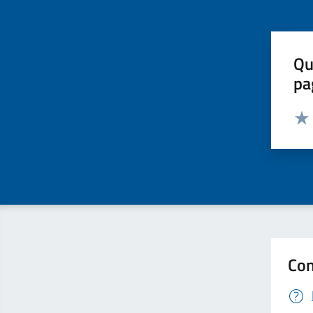
Qu
pa
Valut
Valu
Con