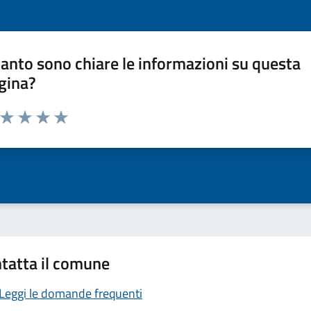
anto sono chiare le informazioni su questa
gina?
a da 1 a 5 stelle la pagina
ta 1 stelle su 5
Valuta 2 stelle su 5
Valuta 3 stelle su 5
Valuta 4 stelle su 5
Valuta 5 stelle su 5
tatta il comune
Leggi le domande frequenti