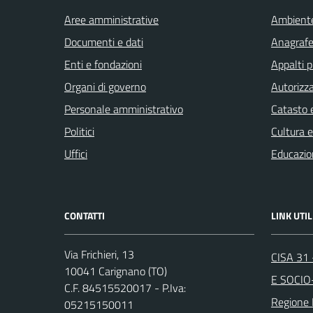
Aree amministrative
Ambient
Documenti e dati
Anagrafe 
Enti e fondazioni
Appalti p
Organi di governo
Autorizza
Personale amministrativo
Catasto e
Politici
Cultura 
Uffici
Educazio
CONTATTI
LINK UTIL
Via Frichieri, 13
CISA 31
10041 Carignano (TO)
E SOCIO
C.F. 84515520017 - P.Iva:
Regione
05215150011