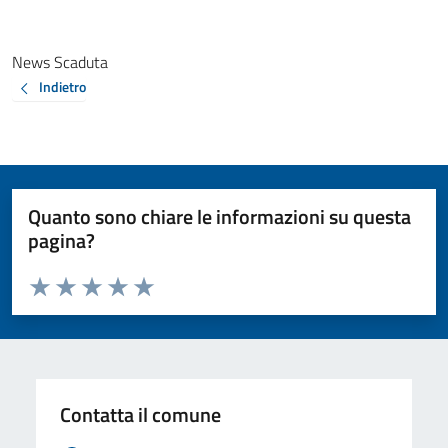
News Scaduta
Indietro
Quanto sono chiare le informazioni su questa
pagina?
Valuta da 1 a 5 stelle la pagina
Valuta 1 stelle su 5
Valuta 2 stelle su 5
Valuta 3 stelle su 5
Valuta 4 stelle su 5
Valuta 5 stelle su 5
Contatta il comune